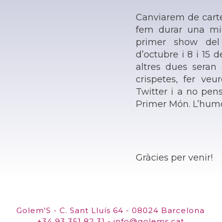
Canviarem de carte
fem durar una mi
primer show del 
d’octubre i 8 i 15
altres dues seran 
crispetes, fer ve
Twitter i a no pen
Primer Món. L’humo
Gràcies per venir!
Golem'S - C. Sant Lluís 64 - 08024 Barcelona
+34 93 351 82 31 - info@golems.cat