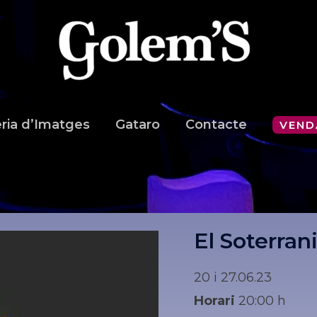
ria d’Imatges
Gataro
Contacte
VEND
El Soterran
20 i 27.06.23
Horari
20:00 h