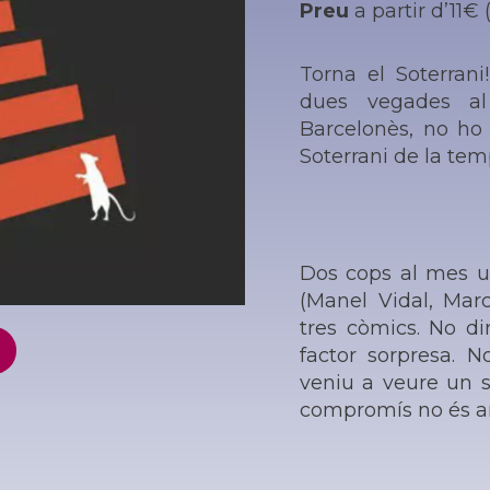
Preu
a partir d’11€ 
Torna el Soterrani
dues vegades al
Barcelonès, no ho 
Soterrani de la te
Dos cops al mes us
(Manel Vidal, Mar
tres còmics. No d
factor sorpresa. N
veniu a veure un s
compromís no és 