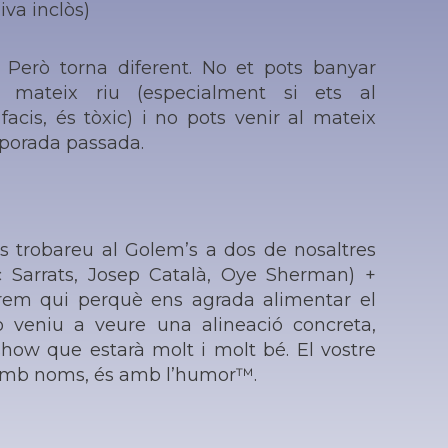
(iva inclòs)
! Però torna diferent. No et pots banyar
 mateix riu (especialment si ets al
facis, és tòxic) i no pots venir al mateix
mporada passada.
 trobareu al Golem’s a dos de nosaltres
c Sarrats, Josep Català, Oye Sherman) +
irem qui perquè ens agrada alimentar el
o veniu a veure una alineació concreta,
how que estarà molt i molt bé. El vostre
amb noms, és amb l’humor™.