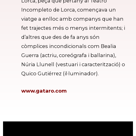
Lorca, peça que pertany al Teatro
Incompleto de Lorca, començava un
viatge a enlloc amb companys que han
fet trajectes més o menys intermitents; i
d’altres que des de fa anys són
còmplices incondicionals com Bealia
Guerra (actriu, coreógrafa i ballarina),
Núria Llunell (vestuari i caracterització) o
Quico Gutiérrez (il·luminador).
www.gataro.com