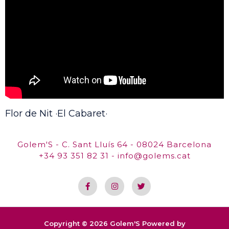
Flor de Nit ·El Cabaret·
Golem'S - C. Sant Lluís 64 - 08024 Barcelona
+34 93 351 82 31 - info@golems.cat
Copyright © 2026 Golem'S Powered by