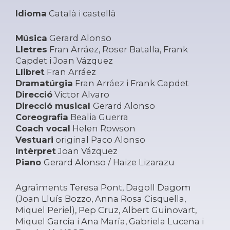
Idioma
Català i castellà
Música
Gerard Alonso
Lletres
Fran Arráez, Roser Batalla, Frank
Capdet i Joan Vázquez
Llibret
Fran Arráez
Dramatúrgia
Fran Arráez i Frank Capdet
Direcció
Victor Alvaro
Direcció musical
Gerard Alonso
Coreografia
Bealia Guerra
Coach vocal
Helen Rowson
Vestuari
original Paco Alonso
Intèrpret
Joan Vázquez
Piano
Gerard Alonso / Haize Lizarazu
Agraïments Teresa Pont, Dagoll Dagom
(Joan Lluís Bozzo, Anna Rosa Cisquella,
Miquel Periel), Pep Cruz, Albert Guinovart,
Miquel García i Ana María, Gabriela Lucena i