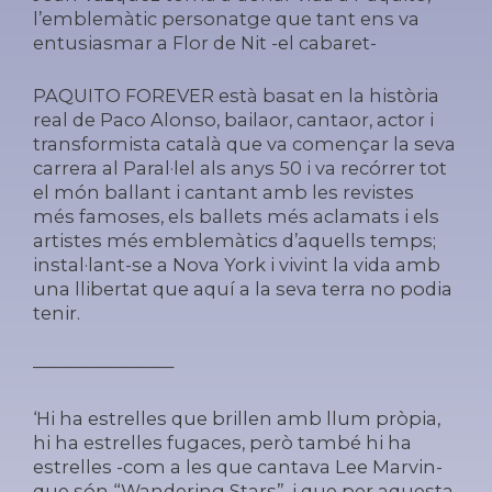
l’emblemàtic personatge que tant ens va
entusiasmar a Flor de Nit -el cabaret-
PAQUITO FOREVER està basat en la història
real de Paco Alonso, bailaor, cantaor, actor i
transformista català que va començar la seva
carrera al Paral·lel als anys 50 i va recórrer tot
el món ballant i cantant amb les revistes
més famoses, els ballets més aclamats i els
artistes més emblemàtics d’aquells temps;
instal·lant-se a Nova York i vivint la vida amb
una llibertat que aquí a la seva terra no podia
tenir.
————————
‘Hi ha estrelles que brillen amb llum pròpia,
hi ha estrelles fugaces, però també hi ha
estrelles -com a les que cantava Lee Marvin-
que són “Wandering Stars”, i que per aquesta