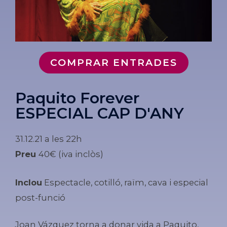
COMPRAR ENTRADES
Paquito Forever
ESPECIAL CAP D'ANY
31.12.21 a les 22h
Preu
40€ (iva inclòs)
Inclou
Espectacle, cotilló, raïm, cava i especial
post-funció
Joan Vázquez torna a donar vida a Paquito,