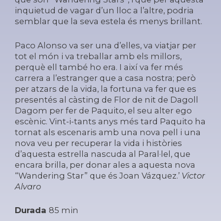
inquietud de vagar d’un lloc a l’altre, podria
semblar que la seva estela és menys brillant.
Paco Alonso va ser una d’elles, va viatjar per
tot el món i va treballar amb els millors,
perquè ell també ho era. I així va fer més
carrera a l’estranger que a casa nostra; però
per atzars de la vida, la fortuna va fer que es
presentés al càsting de Flor de nit de Dagoll
Dagom per fer de Paquito, el seu alter ego
escènic. Vint-i-tants anys més tard Paquito ha
tornat als escenaris amb una nova pell i una
nova veu per recuperar la vida i històries
d’aquesta estrella nascuda al Paral·lel, que
encara brilla, per donar ales a aquesta nova
“Wandering Star” que és Joan Vázquez.’
Victor
Alvaro
Durada
85 min