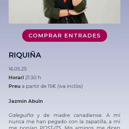
COMPRAR ENTRADES
RIQUIÑA
16.05.25
Horari
21:30 h
Preu
a partir de 15€ (iva inclòs)
Jazmín Abuin
Galeguiña
y de madre canadiense. A mí
nunca me han pegado con la zapatilla, a mí
me ponían
POST-ITS
. Mis amigos me dicen